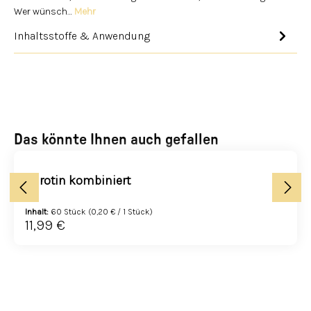
Wer wünsch…
Mehr
Inhaltsstoffe & Anwendung
Produktgalerie überspringen
Das könnte Ihnen auch gefallen
Carotin kombiniert
Inhalt:
60 Stück
(0,20 € / 1 Stück)
11,99 €